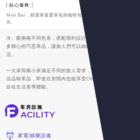
貼心服務
Ｍini Bar，精選客最愛茶包與咖啡包，讓旅人獨享悠哉自由時
光。
冷、暖兩種不同色系，搭配簡約設計風格的妝點，搭配許
多精心的巧思單品，讓旅人們可以細細探索，品味旅行生
活。
一大床與兩小床滿足不同的旅人需求，房間內擁有許多生
活品味單品，即使在房間內也能享受CHAM CHAM精神的
自在生活美學體驗。
F
客房設施
ACILITY
家電/娛樂設備